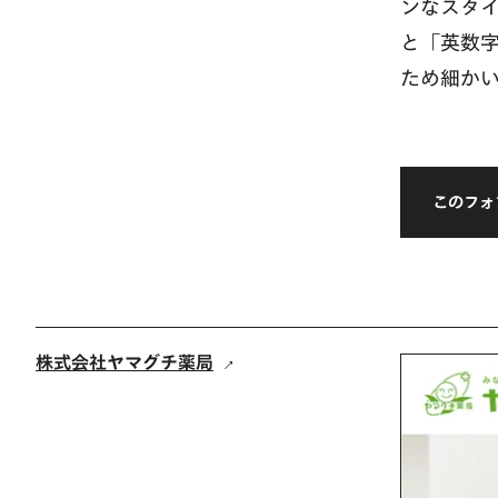
ンなスタ
と「英数
ため細か
このフォ
株式会社ヤマグチ薬局